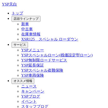
YSP天白
トップ
店頭ラインナップ
新車
中古車
在庫車情報
XSR125 スペシャル ローダウン
サービス
YSPメニュー
YSPスペシャルローン(残価設定型ローン)
YSP無制限ロードサービス
YSP延長保証
YSPスペシャル盗難保険
YSP車両保険
オススメ情報
ニュース
キャンペーン
YSPブログ
イベント
スタッフブログ