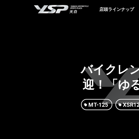
YSP天白
店頭ラインナップ
バイクレン
迎！「ゆ
MT-125
XSR1