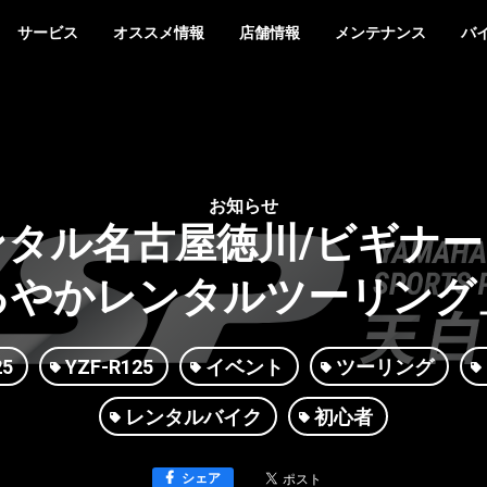
サービス
オススメ情報
店舗情報
メンテナンス
バ
お知らせ
タル名古屋徳川/ビギナ
るやかレンタルツーリング
25
YZF-R125
イベント
ツーリング
レンタルバイク
初心者
シェア