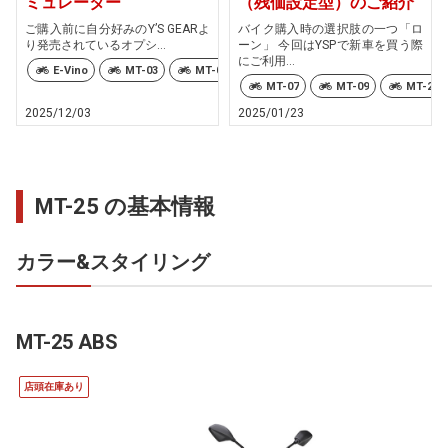
ミュレーター
（残価設定型）のご紹介
ご購入前に自分好みのY’S GEARよ
バイク購入時の選択肢の一つ「ロ
り発売されているオプシ...
ーン」 今回はYSPで新車を買う際
にご利用...
E-Vino
MT-03
MT-07
MT-07 Y-AMT
MT-09
MT-07
MT-09
MT-25
2025/12/03
2025/01/23
MT-25 の基本情報
カラー&スタイリング
MT-25 ABS
店頭在庫あり