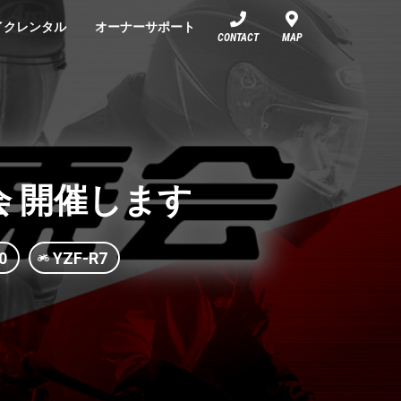
イクレンタル
オーナーサポート
CONTACT
MAP
乗会 開催します
0
YZF-R7