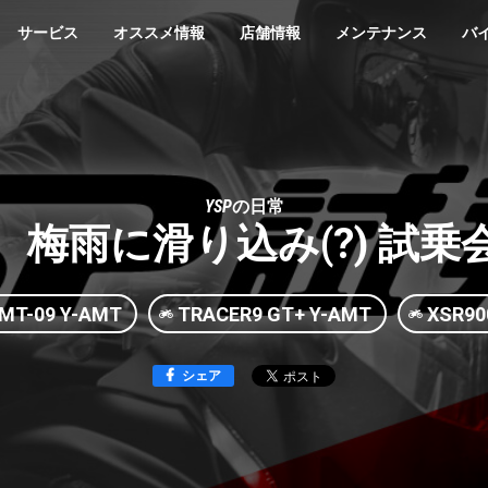
サービス
オススメ情報
店舗情報
メンテナンス
バ
YSPの日常
8】 梅雨に滑り込み(?) 試
MT-09 Y-AMT
TRACER9 GT+ Y-AMT
XSR90
シェア