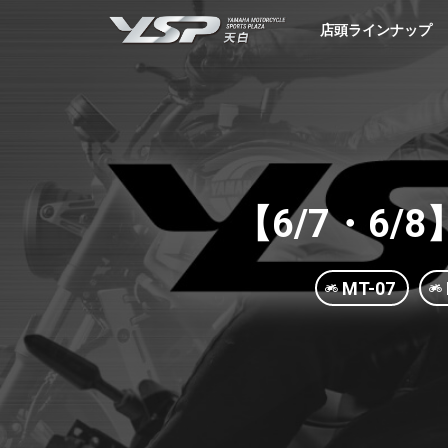
YSP天白
店頭ラインナップ
【6/7・6/
MT-07