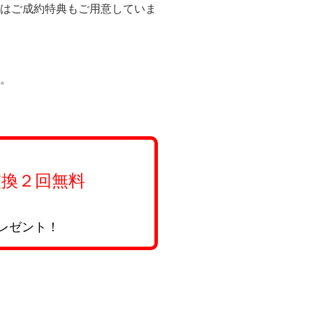
はご成約特典もご用意していま
。
換２回無料
レゼント！