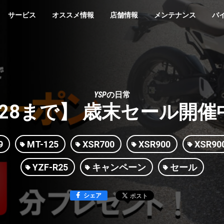
サービス
オススメ情報
店舗情報
メンテナンス
バ
YSPの日常
/28まで】 歳末セール開
9
MT-125
XSR700
XSR900
XSR90
YZF-R25
キャンペーン
セール
シェア